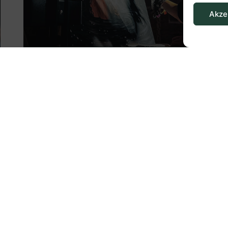
Akze
Wie ich meinen Weg zur
Kunst gefunden habe
Mehr Lesen