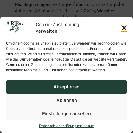
Rechtsgrundlagen:
Vertragserfüllung und vorvertragliche
Anfragen (Art. 6 Abs. 1 S. 1 lit. b) DSGVO);
Website:
https://www.apple.com/de/apple-pay/
.
Datenschutzerklärung:
Cookie-Zustimmung
https://www.apple.com/legal/privacy/de-ww/
.
verwalten
Google Pay:
Zahlungsdienstleistungen (technische
Um dir ein optimales Erlebnis zu bieten, verwenden wir Technologien wie
Anbindung von Online-Bezahlmethoden);
Dienstanbieter:
Cookies, um Geräteinformationen zu speichern und/oder darauf
Google Ireland Limited, Gordon House, Barrow Street,
zuzugreifen. Wenn du diesen Technologien zustimmst, können wir Daten
Dublin 4, Irland;
Rechtsgrundlagen:
Vertragserfüllung und
wie das Surfverhalten oder eindeutige IDs auf dieser Website verarbeiten.
vorvertragliche Anfragen (Art. 6 Abs. 1 S. 1 lit. b) DSGVO);
Wenn du deine Zustimmung nicht erteilst oder zurückziehst, können
Website:
https://pay.google.com/intl/de_de/about/
.
bestimmte Merkmale und Funktionen beeinträchtigt werden.
Datenschutzerklärung:
https://policies.google.com/privacy
.
Mastercard:
Zahlungsdienstleistungen (technische
Akzeptieren
Anbindung von Online-Bezahlmethoden);
Dienstanbieter:
Mastercard Europe SA, Chaussée de Tervuren 198A, B-
Ablehnen
1410 Waterloo, Belgien;
Rechtsgrundlagen:
Vertragserfüllung und vorvertragliche Anfragen (Art. 6 Abs.
Einstellungen ansehen
1 S. 1 lit. b) DSGVO);
Website:
https://www.mastercard.de/de-de.html
.
Datenschutzerklärung
Impressum
Datenschutzerklärung:
https://www.mastercard.de/de-