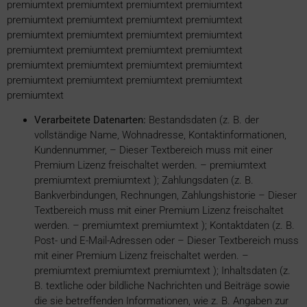
premiumtext premiumtext premiumtext premiumtext
premiumtext premiumtext premiumtext premiumtext
premiumtext premiumtext premiumtext premiumtext
premiumtext premiumtext premiumtext premiumtext
premiumtext premiumtext premiumtext premiumtext
premiumtext premiumtext premiumtext premiumtext
premiumtext
Verarbeitete Datenarten:
Bestandsdaten (z. B. der
vollständige Name, Wohnadresse, Kontaktinformationen,
Kundennummer,
– Dieser Textbereich muss mit einer
Premium Lizenz freischaltet werden. – premiumtext
premiumtext premiumtext
); Zahlungsdaten (z. B.
Bankverbindungen, Rechnungen, Zahlungshistorie
– Dieser
Textbereich muss mit einer Premium Lizenz freischaltet
werden. – premiumtext premiumtext
); Kontaktdaten (z. B.
Post- und E-Mail-Adressen oder
– Dieser Textbereich muss
mit einer Premium Lizenz freischaltet werden. –
premiumtext premiumtext premiumtext
); Inhaltsdaten (z.
B. textliche oder bildliche Nachrichten und Beiträge sowie
die sie betreffenden Informationen, wie z. B. Angaben zur