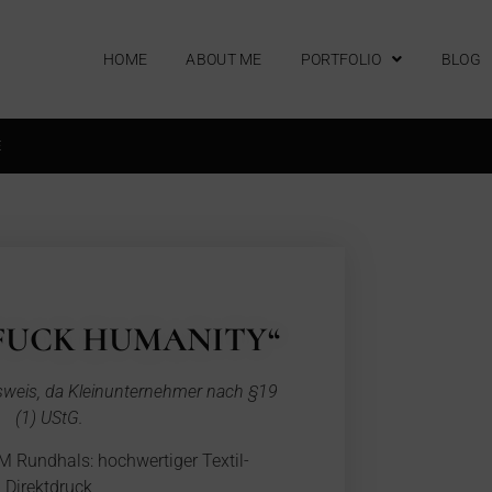
HOME
ABOUT ME
PORTFOLIO
BLOG
E
„FUCK HUMANITY“
sweis, da Kleinunternehmer nach §19
(1) UStG.
Rundhals: hochwertiger Textil-
Direktdruck