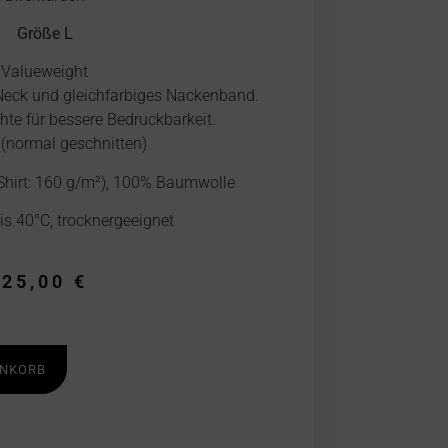
Größe L
Valueweight
eck und gleichfarbiges Nackenband.
te für bessere Bedruckbarkeit.
 (normal geschnitten)
Shirt: 160 g/m²), 100% Baumwolle
s 40°C, trocknergeeignet
25,00
€
ENKORB