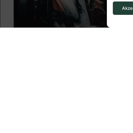
Akze
Wie ich meinen Weg zur
Kunst gefunden habe
Mehr Lesen