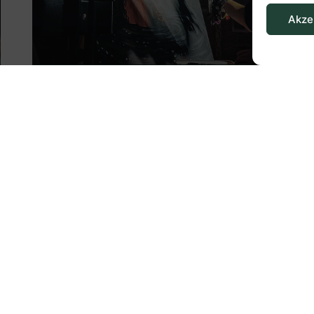
Akze
Wie ich meinen Weg zur
Kunst gefunden habe
Mehr Lesen